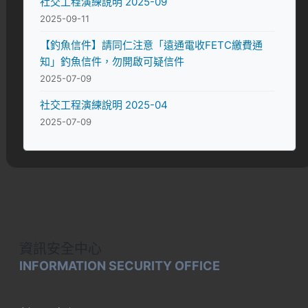
社交工程演練說明 2025-09
2025-09-11
【釣魚信件】請同仁注意「遠通電收FETC繳費通
知」釣魚信件，勿開啟可疑信件
2025-07-09
社交工程演練說明 2025-04
2025-07-09
【釣魚信件】請同仁注意「監理服務站辦理通知」
釣魚信件，勿開啟可疑信件
2025-09-11
【資安宣導】ChatGPT「分享連結」外洩事件說明
與防範
2025-09-15
資訊安全中心
INFORMATION SECURITY OFFICE